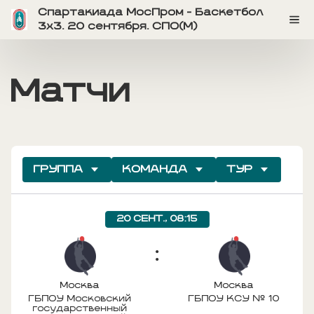
Спартакиада МосПром - Баскетбол
3х3. 20 сентября. СПО(M)
Матчи
ГРУППА
КОМАНДА
ТУР
20 СЕНТ., 08:15
:
Москва
Москва
ГБПОУ Московский
ГБПОУ КСУ № 10
государственный