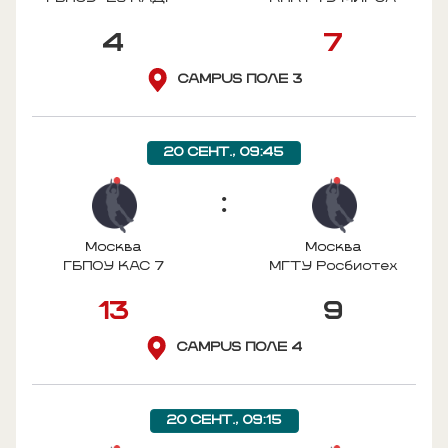
4
7
CAMPUS ПОЛЕ 3
20 СЕНТ., 09:45
:
Москва
Москва
ГБПОУ КАС 7
МГТУ Росбиотех
13
9
CAMPUS ПОЛЕ 4
20 СЕНТ., 09:15