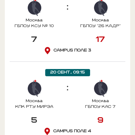
:
Москва
Москва
ГБПОУ КСУ № 10
ГБПОУ "26 КАДР"
7
17
CAMPUS ПОЛЕ 3
20 СЕНТ., 09:15
:
Москва
Москва
КПК РТУ МИРЭА
ГБПОУ КАС 7
5
9
CAMPUS ПОЛЕ 4