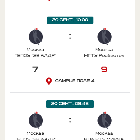
20 СЕНТ., 10:00
:
Москва
Москва
ГБПОУ "26 КАДР"
МГТУ Росбиотех
7
9
CAMPUS ПОЛЕ 4
20 СЕНТ., 09:45
:
Москва
Москва
ГБПОУ "26 КАДР"
КПК РТУ МИРЭА