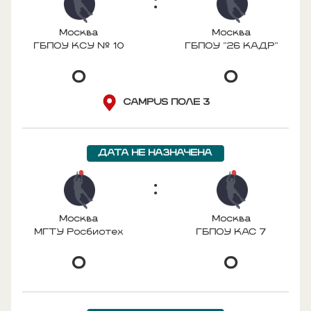
:
Москва
Москва
ГБПОУ КСУ № 10
ГБПОУ "26 КАДР"
0
0
CAMPUS ПОЛЕ 3
ДАТА НЕ НАЗНАЧЕНА
:
Москва
Москва
МГТУ Росбиотех
ГБПОУ КАС 7
0
0