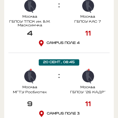
:
Москва
Москва
ГБПОУ ТПСК им. В.М.
ГБПОУ КАС 7
Масксимчка
4
11
CAMPUS ПОЛЕ 4
20 СЕНТ., 08:45
:
Москва
Москва
МГТУ Росбиотех
ГБПОУ "26 КАДР"
9
11
CAMPUS ПОЛЕ 3