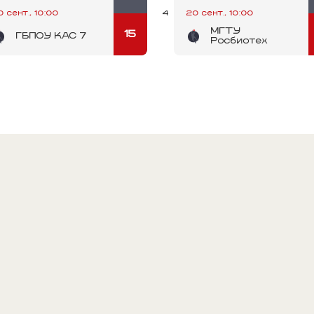
0 сент., 10:00
20 сент., 10:00
4
МГТУ
15
ГБПОУ КАС 7
Росбиотех