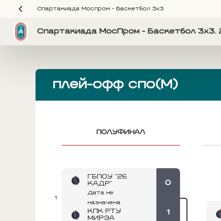
Спартакиада Моспром - Баскетбол 3х3
Спартакиада МосПром - Баскетбол 3х3. 
плей-офф спо(М)
ПОЛУФИНАЛ
ГБПОУ "26
0
КАДР"
Дата не
1
назначена
КПК РТУ
1
МИРЭА