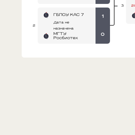
2
3
ГБПОУ КАС 7
1
Дата не
2
назначена
МГТУ
0
Росбиотех