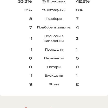
33.3%
42.8%
% 2 очковых
0%
0%
% штрафных
8
7
Подборы
7
4
Подборы в защите
Подборы в
1
3
нападении
1
1
Передачи
0
0
Перехваты
0
0
Потери
1
1
Блокшоты
9
2
Фолы