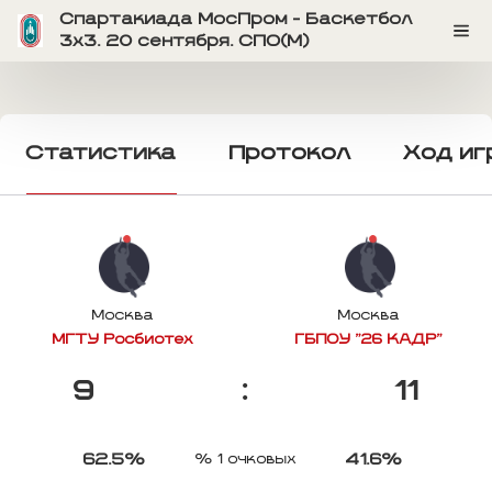
Спартакиада МосПром - Баскетбол
3х3. 20 сентября. СПО(M)
Статистика
Протокол
Ход иг
Москва
Москва
МГТУ Росбиотех
ГБПОУ "26 КАДР"
9
:
11
62.5%
41.6%
% 1 очковых