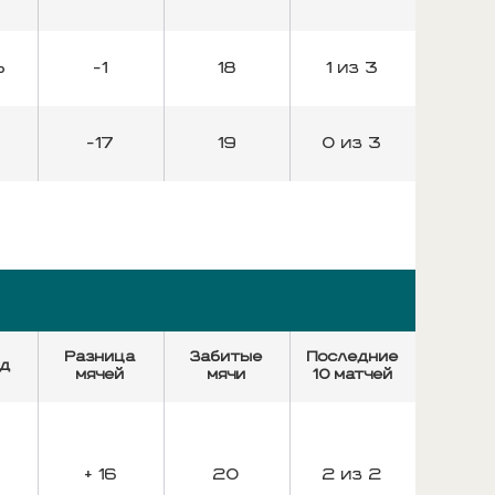
%
-1
18
1 из 3
-17
19
0 из 3
Разница
Забитые
Последние
ед
мячей
мячи
10 матчей
%
+ 16
20
2 из 2