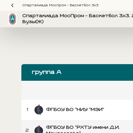
Спартакиада Моспром - Баскетбол 3х3
Спартакиада МосПром - Баскетбол 3х3. 
Вузы(Ж)
группа А
1
ФГБОУ ВО "НИУ "МЭИ"
ФГБОУ ВО "РХТУ имени Д.И.
2