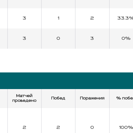
3
1
2
33.3
3
0
3
0%
Матчей
Побед
Поражения
% поб
проведено
2
2
0
100