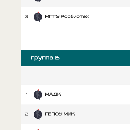
3
МГТУ Росбиотех
группа B
1
МАДК
2
ГБПОУ МИК