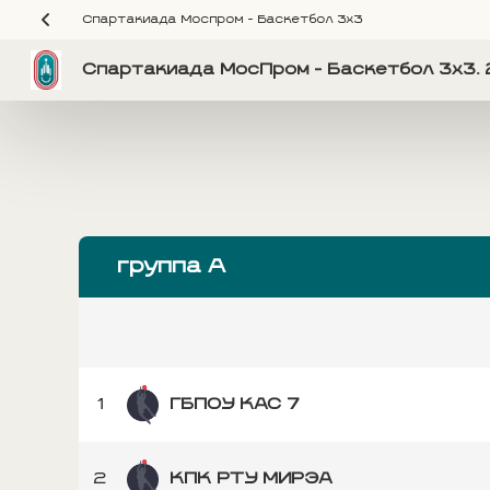
Спартакиада Моспром - Баскетбол 3х3
Спартакиада МосПром - Баскетбол 3х3. 
группа А
1
ГБПОУ КАС 7
2
КПК РТУ МИРЭА