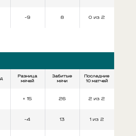
-9
8
0 из 2
Разница
Забитые
Последние
ед
мячей
мячи
10 матчей
%
+ 15
26
2 из 2
-4
13
1 из 2