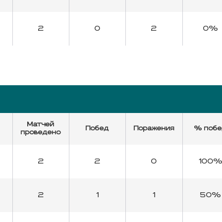
2
0
2
0%
Матчей
Побед
Поражения
% поб
проведено
2
2
0
100
2
1
1
50%