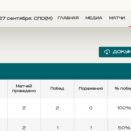
27 сентября. СПО(М)
ГЛАВНАЯ
МЕДИА
МАТЧИ
ДОКУ
Матчей
Побед
Поражения
% поб
проведено
2
2
0
100
2
1
1
50%