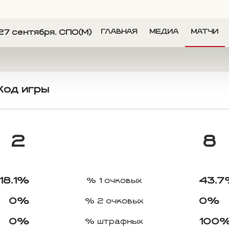
27 сентября. СПО(М)
ГЛАВНАЯ
МЕДИА
МАТЧИ
Ход игры
2
8
18.1%
43.
% 1 очковых
0%
0%
% 2 очковых
0%
100
% штрафных