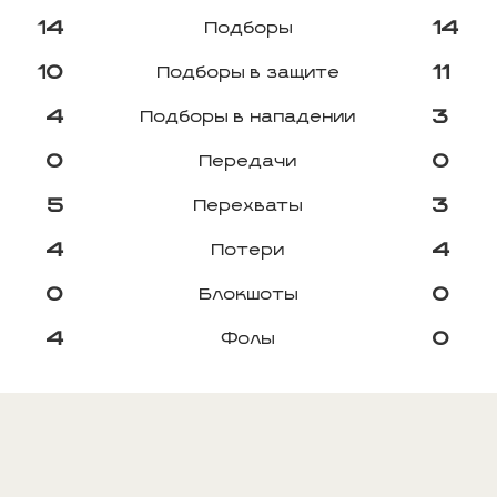
14
14
Подборы
10
11
Подборы в защите
4
3
Подборы в нападении
0
0
Передачи
5
3
Перехваты
4
4
Потери
0
0
Блокшоты
4
0
Фолы