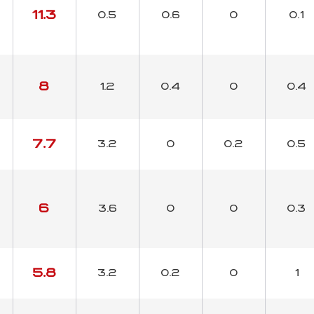
11.3
0.5
0.6
0
0.1
8
1.2
0.4
0
0.4
7.7
3.2
0
0.2
0.5
6
3.6
0
0
0.3
5.8
3.2
0.2
0
1