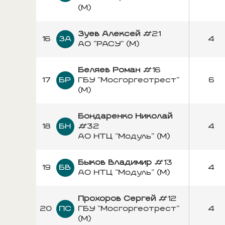
(М)
Зуев Алексей
#21
16
ЗА
4
АО "РАСУ" (М)
Беляев Роман
#16
17
БР
ГБУ "Мосгоргеотрест"
6
(М)
Бондаренко Николай
18
БН
#32
4
АО НТЦ "Модуль" (М)
Быков Владимир
#13
19
БВ
4
АО НТЦ "Модуль" (М)
Прохоров Сергей
#12
20
ПС
ГБУ "Мосгоргеотрест"
4
(М)